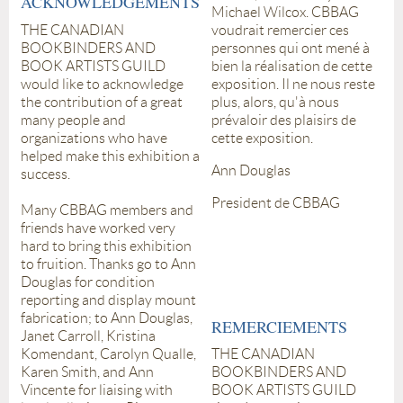
ACKNOWLEDGEMENTS
Michael Wilcox. CBBAG
THE CANADIAN
voudrait remercier ces
BOOKBINDERS AND
personnes qui ont mené à
BOOK ARTISTS GUILD
bien la réalisation de cette
would like to acknowledge
exposition. Il ne nous reste
the contribution of a great
plus, alors, qu'à nous
many people and
prévaloir des plaisirs de
organizations who have
cette exposition.
helped make this exhibition a
Ann Douglas
success.
President de CBBAG
Many CBBAG members and
friends have worked very
hard to bring this exhibition
to fruition. Thanks go to Ann
Douglas for condition
reporting and display mount
fabrication; to Ann Douglas,
REMERCIEMENTS
Janet Carroll, Kristina
Komendant, Carolyn Qualle,
THE CANADIAN
Karen Smith, and Ann
BOOKBINDERS AND
Vincente for liaising with
BOOK ARTISTS GUILD