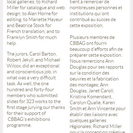
local galleries; to Richard
tient à remercier de
Miller for catalogue and web
nombreuses personnes et
design; to Alan Horne for
institutions qui ont
editing; to Mariette Hayeur
contribué au succes de
and Beatrice Stock for
cette exposition.
French translation; and to
Franklyn Smith for much
Plusieurs membres de
help.
CBBAG ont fourni
beaucoup d'efforts afin de
The jurors, Carol Barton,
préparer cette exposition.
Robert Jekyll, and Michael
Nous remercions Ann
Wilcox, did an exceptional
Douglas pour ses rapports
and conscientious job, in
sur la condition des
what was a very difficult
oeuvres et la fabrication
task. As well, the one
des montages; Ann
hundred and forty-four
Douglas, Janet Caroll,
members who submitted
Kristina Komendant,
slides for 323 works to the
Carolyn Qualle, Karen
first stage jurying our thanks
Smith et Ann Vincente pour
for their support of
établir des liaisons avec
CBBAG's exhibitions
quelques galleries
programme.
régionales; Richard Miller
pour la conception créative