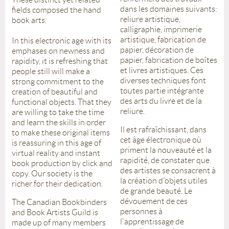
dans les domaines suivants:
fields composed the hand
reliure artistique,
book arts.
calligraphie, imprimerie
artistique, fabrication de
In this electronic age with its
papier, décoration de
emphases on newness and
papier, fabrication de boîtes
rapidity, it is refreshing that
et livres artistiques. Ces
people still will make a
diverses techniques font
strong commitment to the
toutes partie intégrante
creation of beautiful and
des arts du livre et de la
functional objects. That they
reliure.
are willing to take the time
and learn the skills in order
Il est rafraîchissant, dans
to make these original items
cet âge électronique où
is reassuring in this age of
priment la nouveauté et la
virtual reality and instant
rapidité, de constater que
book production by click and
des artistes se consacrent à
copy. Our society is the
la création d'objets utiles
richer for their dedication.
de grande beauté. Le
dévouement de ces
The Canadian Bookbinders
personnes à
and Book Artists Guild is
l'apprentissage de
made up of many members