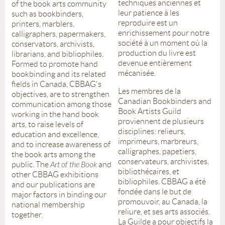
techniques anciennes et
of the book arts community
leur patience à les
such as bookbinders,
reproduire est un
printers, marblers,
enrichissement pour notre
calligraphers, papermakers,
société à un moment où la
conservators, archivists,
production du livre est
librarians, and bibliophiles.
devenue entièrement
Formed to promote hand
mécanisée.
bookbinding and its related
fields in Canada, CBBAG's
Les membres de la
objectives, are to strengthen
Canadian Bookbinders and
communication among those
Book Artists Guild
working in the hand book
proviennent de plusieurs
arts, to raise levels of
disciplines: relieurs,
education and excellence,
imprimeurs, marbreurs,
and to increase awareness of
calligraphes, papetiers,
the book arts among the
conservateurs, archivistes,
public. The
Art of the Book
and
bibliothécaires, et
other CBBAG exhibitions
bibliophiles. CBBAG a été
and our publications are
fondée dans le but de
major factors in binding our
promouvoir, au Canada, la
national membership
reliure, et ses arts associés.
together.
La Guilde a pour objectifs la