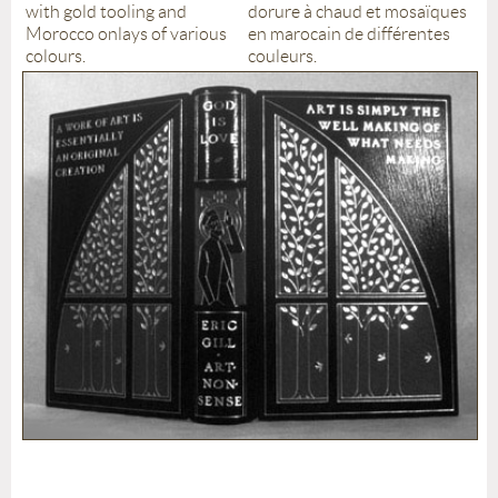
with gold tooling and
dorure à chaud et mosaïques
Morocco onlays of various
en marocain de différentes
colours.
couleurs.