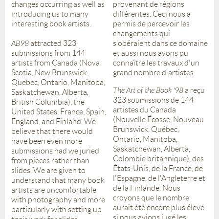
changes occurring as well as
provenant de régions
introducing us to many
différentes. Ceci nous a
interesting book artists.
permis de percevoir les
changements qui
AB98
attracted 323
s'opéraient dans ce domaine
submissions from 144
et aussi nous avons pu
artists from Canada (Nova
connaître les travaux d'un
Scotia, New Brunswick,
grand nombre d'artistes.
Quebec, Ontario, Manitoba,
The Art of the Book '98
a reçu
Saskatchewan, Alberta,
323 soumissions de 144
British Columbia), the
artistes du Canada
United States, France, Spain,
(Nouvelle Écosse, Nouveau
England, and Finland. We
Brunswick, Québec,
believe that there would
Ontario, Manitoba,
have been even more
Saskatchewan, Alberta,
submissions had we juried
Colombie britannique), des
from pieces rather than
États-Unis, de la France, de
slides. We are given to
l'Espagne, de l'Angleterre et
understand that many book
de la Finlande. Nous
artists are uncomfortable
croyons que le nombre
with photography and more
aurait été encore plus élevé
particularly with setting up
si nous avions jugé les