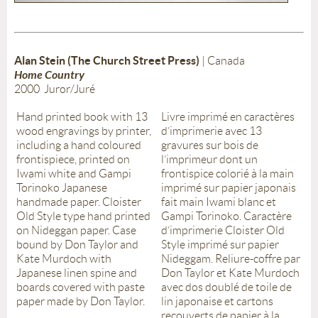
Alan Stein (The Church Street Press)
| Canada
Home Country
2000 Juror/Juré
Hand printed book with 13
Livre imprimé en caractères
wood engravings by printer,
d’imprimerie avec 13
including a hand coloured
gravures sur bois de
frontispiece, printed on
l’imprimeur dont un
Iwami white and Gampi
frontispice colorié à la main
Torinoko Japanese
imprimé sur papier japonais
handmade paper. Cloister
fait main Iwami blanc et
Old Style type hand printed
Gampi Torinoko. Caractère
on Nideggan paper. Case
d’imprimerie Cloister Old
bound by Don Taylor and
Style imprimé sur papier
Kate Murdoch with
Nideggam. Reliure-coffre par
Japanese linen spine and
Don Taylor et Kate Murdoch
boards covered with paste
avec dos doublé de toile de
paper made by Don Taylor.
lin japonaise et cartons
recouverts de papier à la