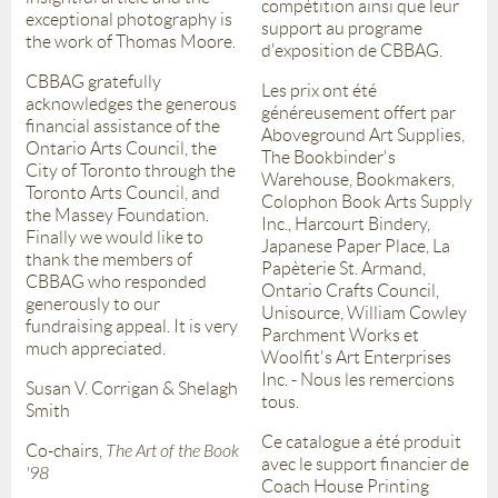
compétition ainsi que leur
exceptional photography is
support au programe
the work of Thomas Moore.
d'exposition de CBBAG.
CBBAG gratefully
Les prix ont été
acknowledges the generous
généreusement offert par
financial assistance of the
Aboveground Art Supplies,
Ontario Arts Council, the
The Bookbinder's
City of Toronto through the
Warehouse, Bookmakers,
Toronto Arts Council, and
Colophon Book Arts Supply
the Massey Foundation.
Inc., Harcourt Bindery,
Finally we would like to
Japanese Paper Place, La
thank the members of
Papèterie St. Armand,
CBBAG who responded
Ontario Crafts Council,
generously to our
Unisource, William Cowley
fundraising appeal. It is very
Parchment Works et
much appreciated.
Woolfit's Art Enterprises
Inc. - Nous les remercions
Susan V. Corrigan & Shelagh
tous.
Smith
Ce catalogue a été produit
Co-chairs,
The Art of the Book
avec le support financier de
'98
Coach House Printing