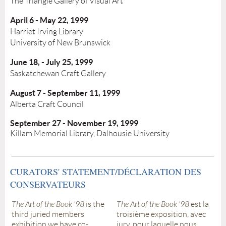
The Triangle Gallery of Visual Art
April 6 - May 22, 1999
Harriet Irving Library
University of New Brunswick
June 18, - July 25, 1999
Saskatchewan Craft Gallery
August 7 - September 11, 1999
Alberta Craft Council
September 27 - November 19, 1999
Killam Memorial Library, Dalhousie University
CURATORS' STATEMENT/DÉCLARATION DES
CONSERVATEURS
The Art of the Book '98
is the
The Art of the Book '98
est la
third juried members
troisième exposition, avec
exhibition we have co-
jury, pour laquelle nous