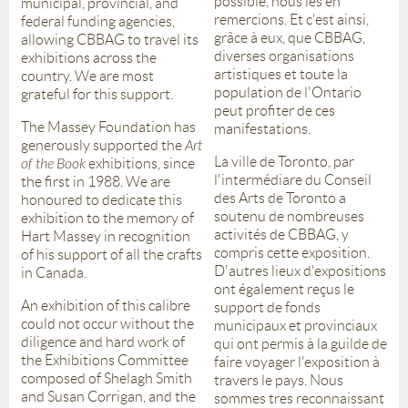
possible, nous les en
municipal, provincial, and
remercions. Et c'est ainsi,
federal funding agencies,
grâce à eux, que CBBAG,
allowing CBBAG to travel its
diverses organisations
exhibitions across the
artistiques et toute la
country. We are most
population de l'Ontario
grateful for this support.
peut profiter de ces
The Massey Foundation has
manifestations.
generously supported the
Art
La ville de Toronto, par
of the Book
exhibitions, since
l'intermédiare du Conseil
the first in 1988. We are
des Arts de Toronto a
honoured to dedicate this
soutenu de nombreuses
exhibition to the memory of
activités de CBBAG, y
Hart Massey in recognition
compris cette exposition.
of his support of all the crafts
D'autres lieux d'expositions
in Canada.
ont également reçus le
An exhibition of this calibre
support de fonds
could not occur without the
municipaux et provinciaux
diligence and hard work of
qui ont permis à la guilde de
the Exhibitions Committee
faire voyager l'exposition à
composed of Shelagh Smith
travers le pays. Nous
and Susan Corrigan, and the
sommes tres reconnaissant