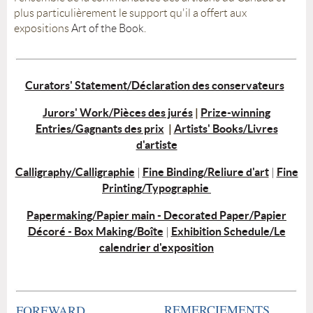
plus particulièrement le support qu'il a offert aux
expositions
Art of the Book
.
Curators' Statement/Déclaration des conservateurs
Jurors' Work/Pièces des jurés
|
Prize-winning
Entries/Gagnants des prix
|
Artists' Books/Livres
d'artiste
Calligraphy/Calligraphie
Fine Binding/Reliure d'art
Fine
|
|
Printing/Typographie
Papermaking/Papier main - Decorated Paper/Papier
Décoré - Box Making/Boîte
Exhibition Schedule/Le
|
calendrier d'exposition
REMERCIEMENTS
FOREWARD