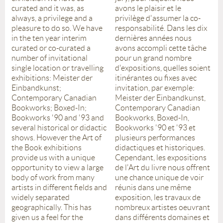
curated and it was, as
avons le plaisir et le
always, a privilege and a
privilège d'assumer la co-
pleasure to do so. We have
responsabilité. Dans les dix
in the ten year interim
dernières années nous
curated or co-curated a
avons accompli cette tâche
number of invitational
pour un grand nombre
single location or travelling
d'expositions, quelles soient
exhibitions: Meister der
itinérantes ou fixes avec
Einbandkunst;
invitation, par exemple:
Contemporary Canadian
Meister der Einbandkunst,
Bookworks; Boxed-In;
Contemporary Canadian
Bookworks '90 and '93 and
Bookworks, Boxed-In,
several historical or didactic
Bookworks '90 et '93 et
shows. However the Art of
plusieurs performances
the Book exhibitions
didactiques et historiques.
provide us with a unique
Cependant, les expositions
opportunity to view a large
de l'Art du livre nous offrent
body of work from many
une chance unique de voir
artists in different fields and
réunis dans une même
widely separated
exposition, les travaux de
geographically. This has
nombreux artistes oeuvrant
given us a feel for the
dans différents domaines et