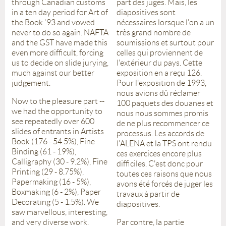
through Canadian customs
part des juges. Mais, les
in a ten day period for Art of
diapositives sont
the Book '93 and vowed
nécessaires lorsque l'on a un
never to do so again. NAFTA
très grand nombre de
and the GST have made this
soumissions et surtout pour
even more difficult, forcing
celles qui proviennent de
us to decide on slide jurying,
l'extérieur du pays. Cette
much against our better
exposition en a reçu 126.
judgement.
Pour l'exposition de 1993,
nous avions dû réclamer
Now to the pleasure part --
100 paquets des douanes et
we had the opportunity to
nous nous sommes promis
see repeatedly over 600
de ne plus recommencer ce
slides of entrants in Artists
processus. Les accords de
Book (176 - 54.5%), Fine
l'ALENA et la TPS ont rendu
Binding (61 - 19%),
ces exercices encore plus
Calligraphy (30 - 9.2%), Fine
difficiles. C'est donc pour
Printing (29 - 8.75%),
toutes ces raisons que nous
Papermaking (16 - 5%),
avons été forcés de juger les
Boxmaking (6 - 2%), Paper
travaux à partir de
Decorating (5 - 1.5%). We
diapositives.
saw marvellous, interesting,
and very diverse work.
Par contre, la partie