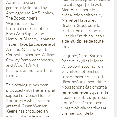
Awards have been
du catalogue [et la web];
generously donated by
Alan Horne pour la
Aboveground Art Supplies,
préparation éditoriale;
The Bookbinder's
Mariette Hayeur et
Warehouse, Inc.,
Béatrice Stock pour la
Bookmakers, Colophon
traduction en Français et
Book Arts Supply, Inc.,
Franklin Smith pour son
Harcourt Bindery, Japanese
aide multipliée de toute
Paper Place, La papeterie St.
part.
Armand, Ontario Crafts
Council, Unisource, William
Les jurés, Carol Barton,
Cowley Parchment Works,
Robert Jekyll et Michael
and Woolfitt's Art
Wilcox ont accompli un
Enterprises Inc. - we thank
travail exceptionel et
them all.
consciencieus dans cette
tâche spécialement difficile.
This catalogue has been
Nous tenons également à
produced with the financial
remercier le cent quarante
support of Coach House
quatre membres qui nous
Printing, to which we are
ont présentés trois cent
grateful. Susan Warner
vingt trois diapositives au
Keene has produced an
premier tour de la
insightful article and the