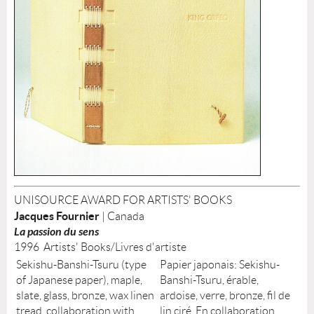
UNISOURCE AWARD FOR ARTISTS' BOOKS
Jacques Fournier
| Canada
La passion du sens
1996 Artists' Books/Livres d'artiste
Sekishu-Banshi-Tsuru (type
Papier japonais: Sekishu-
of Japanese paper), maple,
Banshi-Tsuru, érable,
slate, glass, bronze, wax linen
ardoise, verre, bronze, fil de
tread, collaboration with
lin ciré. En collaboration