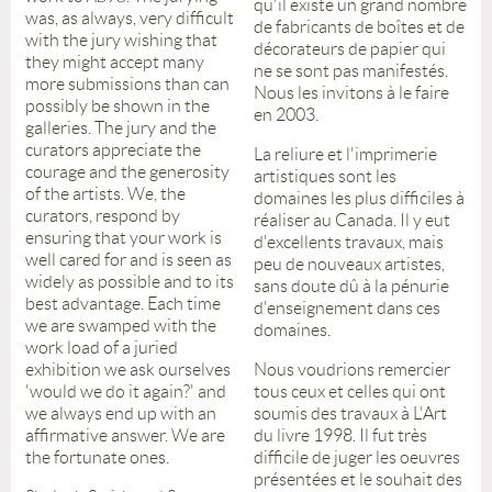
qu'il existe un grand nombre
was, as always, very difficult
de fabricants de boîtes et de
with the jury wishing that
décorateurs de papier qui
they might accept many
ne se sont pas manifestés.
more submissions than can
Nous les invitons à le faire
possibly be shown in the
en 2003.
galleries. The jury and the
curators appreciate the
La reliure et l'imprimerie
courage and the generosity
artistiques sont les
of the artists. We, the
domaines les plus difficiles à
curators, respond by
réaliser au Canada. Il y eut
ensuring that your work is
d'excellents travaux, mais
well cared for and is seen as
peu de nouveaux artistes,
widely as possible and to its
sans doute dû à la pénurie
best advantage. Each time
d'enseignement dans ces
we are swamped with the
domaines.
work load of a juried
exhibition we ask ourselves
Nous voudrions remercier
'would we do it again?' and
tous ceux et celles qui ont
we always end up with an
soumis des travaux à L'Art
affirmative answer. We are
du livre 1998. Il fut très
the fortunate ones.
difficile de juger les oeuvres
présentées et le souhait des