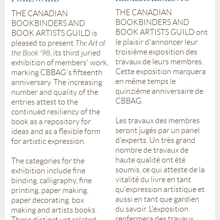
THE CANADIAN
THE CANADIAN
BOOKBINDERS AND
BOOKBINDERS AND
BOOK ARTISTS GUILD ont
BOOK ARTISTS GUILD is
le plaisir d'annoncer leur
pleased to present
The Art of
troisième exposition des
the Book '98
, its third juried
travaux de leurs membres.
exhibition of members' work,
Cette exposition marquera
marking CBBAG's fifteenth
en même temps le
anniversary. The increasing
quinzième anniversaire de
number and quality of the
CBBAG.
entries attest to the
continued resiliency of the
Les travaux des membres
book as a repository for
seront jugés par un panel
ideas and as a flexible form
d'experts. Un très grand
for artistic expression.
nombre de travaux de
haute qualité ont été
The categories for the
soumis, ce qui atteste de la
exhibition include fine
vitalité du livre en tant
binding, calligraphy, fine
qu'expression artistique et
printing, paper making,
aussi en tant que gardien
paper decorating, box
du savoir. L'exposition
making and artists books.
renfermera des travaux
These distinct yet related