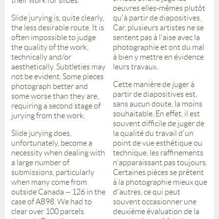
their work for slides.
oeuvres elles-mêmes plutôt
Slide jurying is, quite clearly,
qu'à partir de diapositives.
the less desirable route. It is
Car, plusieurs artistes ne se
often impossible to judge
sentent pas à l'aise avec la
the quality of the work,
photographie et ont du mal
technically and/or
à bien y mettre en évidence
aesthetically. Subtleties may
leurs travaux.
not be evident. Some pieces
Cette manière de juger à
photograph better and
partir de diapositives est,
some worse than they are,
sans aucun doute, la moins
requiring a second stage of
souhaitable. En effet, il est
jurying from the work.
souvent difficile de juger de
Slide jurying does,
la qualité du travail d'un
unfortunately, become a
point de vue esthétique ou
necessity when dealing with
technique, les raffinements
a large number of
n'apparaissant pas toujours.
submissions, particularly
Certaines pièces se prêtent
when many come from
à la photographie mieux que
outside Canada -- 126 in the
d'autres, ce qui peut
case of AB98. We had to
souvent occasionner une
clear over 100 parcels
deuxième évaluation de la