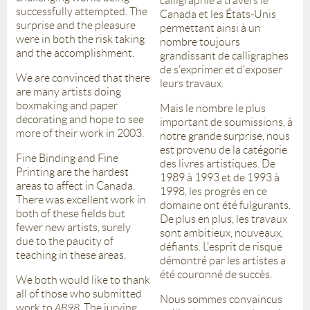
calligraphie à travers le
successfully attempted. The
Canada et les États-Unis
surprise and the pleasure
permettant ainsi à un
were in both the risk taking
nombre toujours
and the accomplishment.
grandissant de calligraphes
de s'exprimer et d'exposer
We are convinced that there
leurs travaux.
are many artists doing
boxmaking and paper
Mais le nombre le plus
decorating and hope to see
important de soumissions, à
more of their work in 2003.
notre grande surprise, nous
est provenu de la catégorie
Fine Binding and Fine
des livres artistiques. De
Printing are the hardest
1989 à 1993 et de 1993 à
areas to affect in Canada.
1998, les progrès en ce
There was excellent work in
domaine ont été fulgurants.
both of these fields but
De plus en plus, les travaux
fewer new artists, surely
sont ambitieux, nouveaux,
due to the paucity of
défiants. L'esprit de risque
teaching in these areas.
démontré par les artistes a
été couronné de succès.
We both would like to thank
all of those who submitted
Nous sommes convaincus
work to
AB98
. The jurying