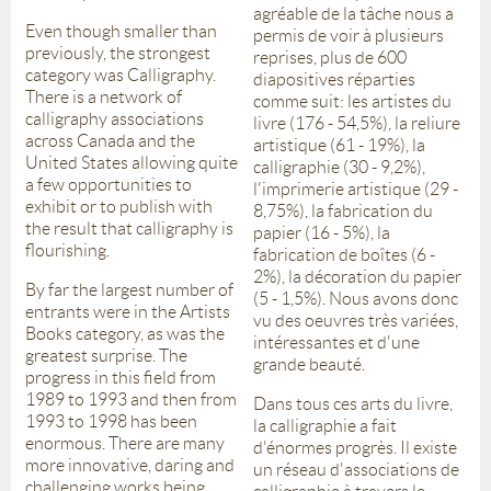
agréable de la tâche nous a
Even though smaller than
permis de voir à plusieurs
previously, the strongest
reprises, plus de 600
category was Calligraphy.
diapositives réparties
There is a network of
comme suit: les artistes du
calligraphy associations
livre (176 - 54,5%), la reliure
across Canada and the
artistique (61 - 19%), la
United States allowing quite
calligraphie (30 - 9,2%),
a few opportunities to
l'imprimerie artistique (29 -
exhibit or to publish with
8,75%), la fabrication du
the result that calligraphy is
papier (16 - 5%), la
flourishing.
fabrication de boîtes (6 -
2%), la décoration du papier
By far the largest number of
(5 - 1,5%). Nous avons donc
entrants were in the Artists
vu des oeuvres très variées,
Books category, as was the
intéressantes et d'une
greatest surprise. The
grande beauté.
progress in this field from
1989 to 1993 and then from
Dans tous ces arts du livre,
1993 to 1998 has been
la calligraphie a fait
enormous. There are many
d'énormes progrès. Il existe
more innovative, daring and
un réseau d'associations de
challenging works being