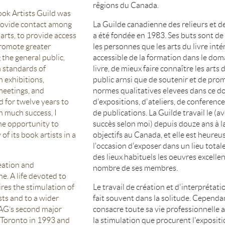
rêgions du Canada.
ok Artists Guild was
provide contact among
La Guilde canadienne des relieurs et de
arts, to provide access
a été fondée en 1983. Ses buts sont de
promote greater
les personnes que les arts du livre int
the general public,
accessible de la formation dans le dom
 standards of
livre, de mieux faire connaître les arts 
h exhibitions,
public arnsi que de soutenir et de pro
meetings, and
normes qualitatives elevees dans ce 
 for twelve years to
d'expositions, d'ateliers, de conference
h much success, I
de publications. La Guilde travail le (
the opportunity to
succès selon moi) depuis douze ans à la
of its book artists in a
objectifs au Canada, et elle est heureu
l'occasion d'exposer dans un lieu total
des lieux habituels les oeuvres excelle
reation and
nombre de ses membres.
ne. A life devoted to
ires the stimulation of
Le travail de création et d'interprétatio
sts and to a wider
fait souvent dans la solitude. Cependa
AG’s second major
consacre toute sa vie professionnelle a
n Toronto in 1993 and
la stimulation que procurent l'expositi