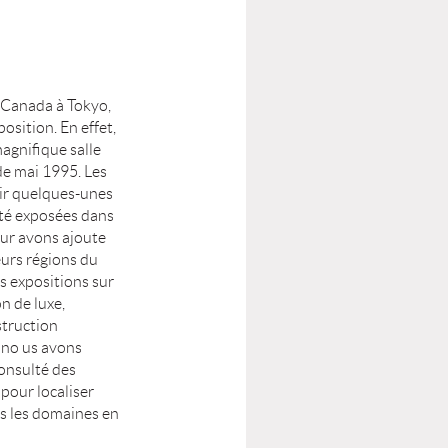
 Canada à Tokyo,
position. En effet,
agnifique salle
 de mai 1995. Les
ir quelques-unes
été exposées dans
leur avons ajoute
eurs régions du
es expositions sur
on de luxe,
struction
t no us avons
onsulté des
pour localiser
ns les domaines en