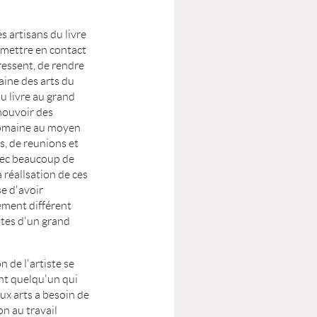
s artisans du livre
 mettre en contact
éressent, de rendre
aine des arts du
du livre au grand
mouvoir des
domaine au moyen
s, de reunions et
avec beaucoup de
 réallsation de ces
se d'avoir
ement différent
ntes d'un grand
n de l'artiste se
nt quelqu'un qui
ux arts a besoin de
on au travail