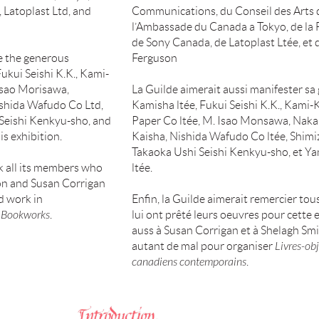
Latoplast Ltd, and
Communications, du Conseil des Arts 
l’Ambassade du Canada a Tokyo, de la
de Sony Canada, de Latoplast Ltée, et
 the generous
Ferguson
ukui Seishi K.K., Kami-
Isao Morisawa,
La Guilde aimerait aussi manifester sa
shida Wafudo Co Ltd,
Kamisha ltée, Fukui Seishi K.K., Kami-K
 Seishi Kenkyu-sho, and
Paper Co ltée, M. Isao Monsawa, Nak
s exhibition.
Kaisha, Nishida Wafudo Co ltée, Shimi
Takaoka Ushi Seishi Kenkyu-sho, et Y
k all its members who
ltée.
tion and Susan Corrigan
rd work in
Enfin, la Guilde aimerait remercier to
 Bookworks
.
lui ont prêté leurs oeuvres pour cette 
auss à Susan Corrigan et à Shelagh Smi
autant de mal pour organiser
Livres-ob
canadiens contemporains
.