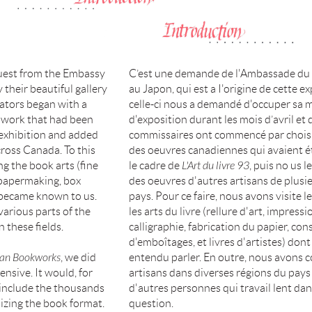
equest from the Embassy
C’est une demande de l'Ambassade du
 their beautiful gallery
au Japon, qui est a I'origine de cette ex
rators began with a
celle-ci nous a demandé d'occuper sa m
 work that had been
d'exposition durant les mois d’avril et
exhibition and added
commissaires ont commencé par chois
cross Canada. To this
des oeuvres canadiennes qui avaient 
g the book arts (fine
le cadre de
L'Art du livre 93
, puis no us 
, papermaking, box
des oeuvres d'autres artisans de plusi
 became known to us.
pays. Pour ce faire, nous avons visite l
various parts of the
les arts du livre (rellure d'art, impressi
 these fields.
calligraphie, fabrication du papier, con
d'emboîtages, et livres d'artistes) don
an Bookworks
, we did
entendu parler. En outre, nous avons c
nsive. It would, for
artisans dans diverses régions du pays 
 include the thousands
d'autres personnes qui travail lent da
lizing the book format.
question.