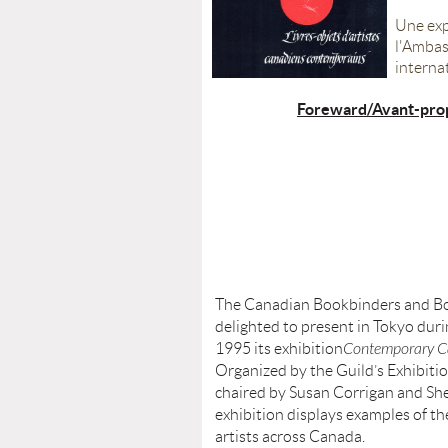
Une exp
l'Ambas
interna
Foreward/Avant-pro
The Canadian Bookbinders and Boo
delighted to present in Tokyo duri
1995 its exhibition
Contemporary C
Organized by the Guild’s Exhibiti
chaired by Susan Corrigan and She
exhibition displays examples of th
artists across Canada.