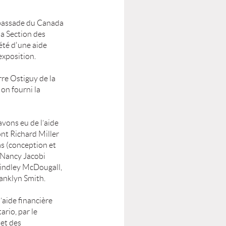
mbassade du Canada
la Section des
été d'une aide
exposition.
re Ostiguy de la
on fourni la
avons eu de l’aide
nt Richard Miller
s (conception et
 Nancy Jacobi
 Lindley McDougall,
ranklyn Smith.
’aide financière
rio, par le
 et des