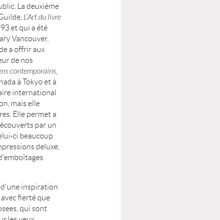
ublic. La deuxième
Guilde,
L’Art du livre
93 et qui a été
ary Vancouver,
e a offrir aux
ieur de nos
diens contemporains
,
nada à Tokyo et à
ire international
on, mais elle
s. Elle permet a
 découverts par un
celui-ci beaucoup
impressions deluxe,
, d'emboîtages
 d'une inspiration
avec fierté que
sees, qui sont
ur les yeux.