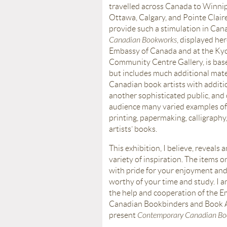
travelled across Canada to Winnip
Ottawa, Calgary, and Pointe Clair
provide such a stimulation in Can
Canadian Bookworks
, displayed her
Embassy of Canada and at the Kyo
Community Centre Gallery, is base
but includes much additional mater
Canadian book artists with additi
another sophisticated public, and 
audience many varied examples of 
printing, papermaking, calligraphy
artists’ books.
This exhibition, I believe, reveal
variety of inspiration. The items o
with pride for your enjoyment and 
worthy of your time and study. I a
the help and cooperation of the E
Canadian Bookbinders and Book Art
present
Contemporary Canadian Bo