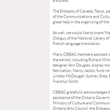
a success.
The Embassy of Canada, Tokyo, par
of the Communications and Cultur
great help in the organizing of the 
As well, we would like to thank M
Ostiguy of the National Library o
French language translation.
Many CBBAG members assisted in 
the exhibit, including Richard Mill
designer, Ann Douglas, display m
fabrication, Nancy Jacobi, fund rai
Lindley McDougall, Sydney Shep, 
Franklyn Smith.
CBBAG gratefully acknowledges th
assistance of the Ontario Govern
Ministry of Culture and Communi
Ontario Arts Council, the Embassy