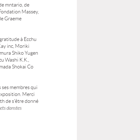
de mntario, de
 Fondation Massey,
 de Graeme
 gratitude à Ecchu
ay inc, Moriki
amura Shiko Yugen
zu Washi K.K.,
amada Shokai Co
us ses membres qui
exposition. Merci
th de s'être donné
jets danstes