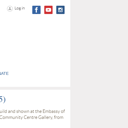
Log in
NATE
5)
uild and shown at the Embassy of
l Community Centre Gallery, from