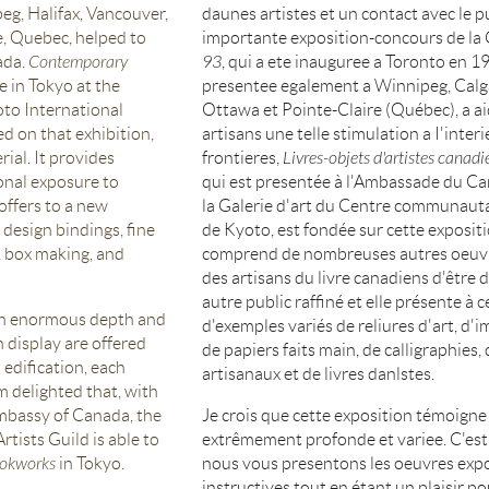
eg, Halifax, Vancouver,
daunes artistes et un contact avec le p
e, Quebec, helped to
importante exposition-concours de la 
ada.
Contemporary
93
, qui a ete inauguree a Toronto en 19
e in Tokyo at the
presentee egalement a Winnipeg, Calg
to International
Ottawa et Pointe-Claire (Québec), a aid
d on that exhibition,
artisans une telle stimulation a I'inter
ial. It provides
frontieres,
Livres-objets d'artistes cana
onal exposure to
qui est presentée à l'Ambassade du Ca
offers to a new
la Galerie d'art du Centre communauta
design bindings, fine
de Kyoto, est fondée sur cette expositi
, box making, and
comprend de nombreuses autres oeuvre
des artisans du livre canadiens d'être
autre public raffiné et elle présente à 
s an enormous depth and
d'exemples variés de reliures d'art, d'
n display are offered
de papiers faits main, de calligraphies
edification, each
artisanaux et de livres danlstes.
m delighted that, with
mbassy of Canada, the
Je crois que cette exposition témoigne
ists Guild is able to
extrêmement profonde et variee. C'est 
okworks
in Tokyo.
nous vous presentons les oeuvres expo
instructives tout en étant un plaisir po