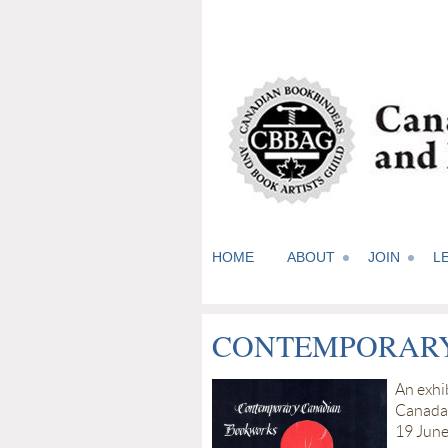
HOME
ABOUT
JOIN
L
CONTEMPORARY
An exhi
Canada,
19 June