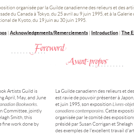
osition organisée par la Guilde canadienne des relieurs et des arti
sade du Canada à Tokyo, du 25 avril au 9 juin 1995, et à la Galer
tional de Kyoto, du 19 juin au 30 juin 1995.
pos
Acknowledgements/Remerciements
Introduction
The E
|
|
|
k Artists Guild is
La Guilde canadienn des relieurs et des
ng April, May, and June
est ravie de pouvoir présenter à Japon,
anadian Bookworks
.
et juin 1995, son exposition
Livres-objet
on Committee, jointly
canadiens contemporains
. Cette expositi
lagh Smith, this
organisée par le comité des exposition
e fine work done by
présidé par Susan Corrigan et Shelagh
des exemples de I'excellent travail d'ar