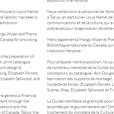
exposition une réussite.
ticularly Louis Hamel,
Nous remercions le personnel de l’A
e Section, has been a
à Tokyo, en particulier Louis Hamel de 
exhibition.
communications et de la culture, qui a 
précieuse pour rorganisation de cette 
argo Wiper and Pierre
f Canada for providing
Merci égalementà Margo Wiper et Pier
Bibliothàque nationale du Canada, qui 
traduction fançaise.
the preparation of
er, print catalogue
Pour préparer notre exposition, no us 
ount design &
de nombreux membres de la Guilde, do
sing, Elizabeth Forrest,
(conception du catalogue), Ann Dougla
Elizabeth Sellwood, and
fabrication des supports de montage),
(collecte de fonds), Elizabeth Forrest,
Sydney Shep, Elizabeth Sellwood, et F
e generous financial
ment through the
La Guilde manifeste sa gratitude pour l
cations and the
accordée par le gouvernement de l'Onta
 of Canada, Tokyo, the
truchement du ministère de la Culture